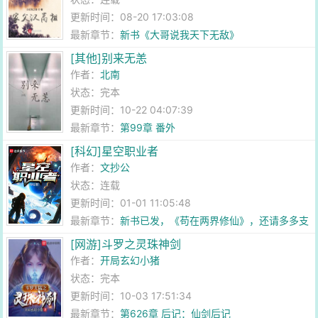
更新时间：08-20 17:03:08
最新章节：
新书《大哥说我天下无敌》
[其他]别来无恙
作者：
北南
状态：完本
更新时间：10-22 04:07:39
最新章节：
第99章 番外
[科幻]星空职业者
作者：
文抄公
状态：连载
更新时间：01-01 11:05:48
最新章节：
新书已发，《苟在两界修仙》，还请多多支
持
[网游]斗罗之灵珠神剑
作者：
开局玄幻小猪
状态：完本
更新时间：10-03 17:51:34
最新章节：
第626章 后记：仙剑后记