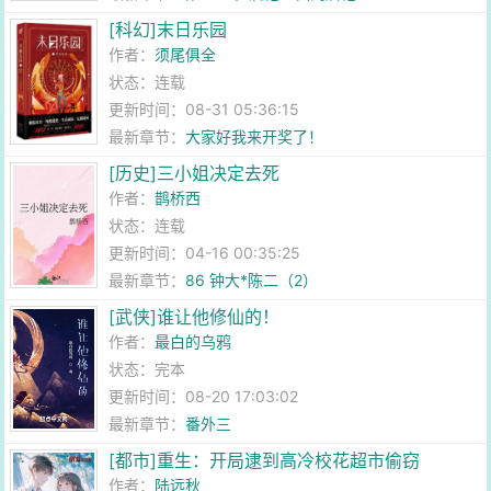
[科幻]末日乐园
作者：
须尾俱全
状态：连载
更新时间：08-31 05:36:15
最新章节：
大家好我来开奖了！
[历史]三小姐决定去死
作者：
鹊桥西
状态：连载
更新时间：04-16 00:35:25
最新章节：
86 钟大*陈二（2）
[武侠]谁让他修仙的！
作者：
最白的乌鸦
状态：完本
更新时间：08-20 17:03:02
最新章节：
番外三
[都市]重生：开局逮到高冷校花超市偷窃
作者：
陆远秋