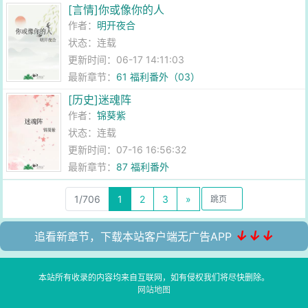
[言情]你或像你的人
作者：
明开夜合
状态：连载
更新时间：06-17 14:11:03
最新章节：
61 福利番外（03）
[历史]迷魂阵
作者：
锦葵紫
状态：连载
更新时间：07-16 16:56:32
最新章节：
87 福利番外
1/706
1
2
3
»
↓↓↓
追看新章节，下载本站客户端无广告APP
本站所有收录的内容均来自互联网，如有侵权我们将尽快删除。
网站地图