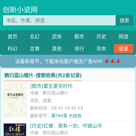
创新小说网
搜索
首页
玄幻
武侠
都市
历史
网游
科幻
言情
其他
排行
完本
登录
↓↓↓
追看新章节，下载本站客户端无广告APP
鹤归孤山楂片-搜索结果(共2条记录)
[都市]重生夏花时代
作者：
鹤归孤山楂片
状态：连载
更新时间：09-01 02:45:58
最新章节：
第746章 大结局
[历史]红楼：我有一剑，可镇山河
作者：
鹤归孤山楂片