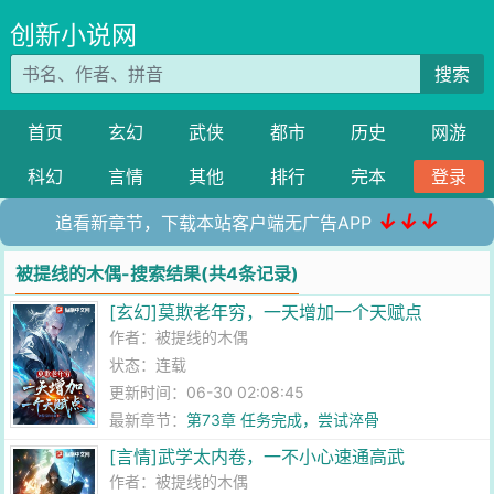
创新小说网
搜索
首页
玄幻
武侠
都市
历史
网游
科幻
言情
其他
排行
完本
登录
↓↓↓
追看新章节，下载本站客户端无广告APP
被提线的木偶-搜索结果(共4条记录)
[玄幻]莫欺老年穷，一天增加一个天赋点
作者：
被提线的木偶
状态：连载
更新时间：06-30 02:08:45
最新章节：
第73章 任务完成，尝试淬骨
[言情]武学太内卷，一不小心速通高武
作者：
被提线的木偶