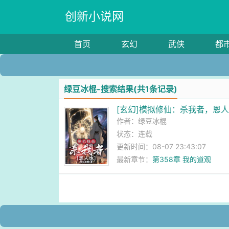
创新小说网
首页
玄幻
武侠
都
绿豆冰棍-搜索结果(共1条记录)
[玄幻]模拟修仙：杀我者，恩
作者：
绿豆冰棍
状态：连载
更新时间：08-07 23:43:07
最新章节：
第358章 我的道观