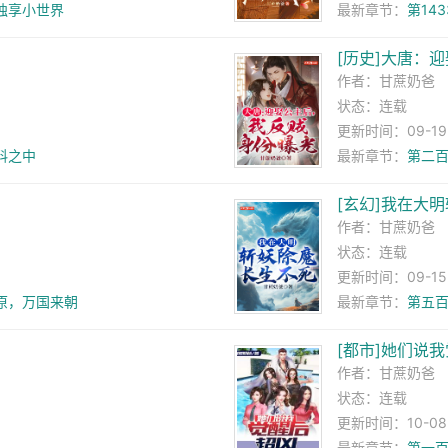
独享小世界
最新章节：
第14
[历史]大唐：
作者：
甘蔗奶爸
状态：连载
更新时间：09-19 0
料之中
最新章节：
第二百
[玄幻]我在大
作者：
甘蔗奶爸
状态：连载
更新时间：09-15 1
原，万国来朝
最新章节：
第五百
[都市]她们说
作者：
甘蔗奶爸
状态：连载
更新时间：10-08 1
最新章节：
第一百