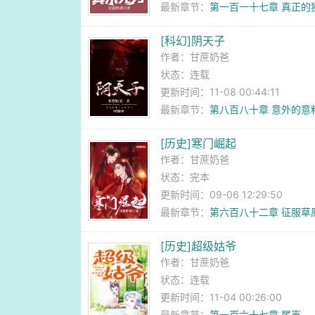
最新章节：
第一百一十七章 真正的
[科幻]阴天子
作者：
甘蔗奶爸
状态：连载
更新时间：11-08 00:44:11
最新章节：
第八百八十章 意外的意
[历史]寒门崛起
作者：
甘蔗奶爸
状态：完本
更新时间：09-06 12:29:50
最新章节：
第六百八十二章 征服草
[历史]超级姑爷
作者：
甘蔗奶爸
状态：连载
更新时间：11-04 00:26:00
最新章节：
第一百六十七章 尾声