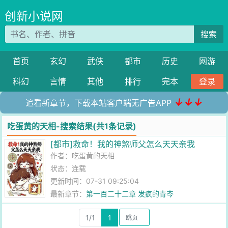
创新小说网
搜索
首页
玄幻
武侠
都市
历史
网游
科幻
言情
其他
排行
完本
登录
↓↓↓
追看新章节，下载本站客户端无广告APP
吃蛋黄的天相-搜索结果(共1条记录)
[都市]救命！我的神煞师父怎么天天亲我
作者：
吃蛋黄的天相
状态：连载
更新时间：07-31 09:25:04
最新章节：
第一百二十二章 发疯的青岑
1/1
1