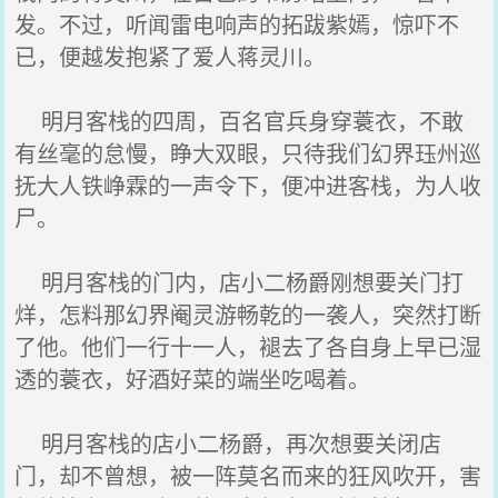
发。不过，听闻雷电响声的拓跋紫嫣，惊吓不
已，便越发抱紧了爱人蒋灵川。
明月客栈的四周，百名官兵身穿蓑衣，不敢
有丝毫的怠慢，睁大双眼，只待我们幻界珏州巡
抚大人铁峥霖的一声令下，便冲进客栈，为人收
尸。
明月客栈的门内，店小二杨爵刚想要关门打
烊，怎料那幻界阉灵游畅乾的一袭人，突然打断
了他。他们一行十一人，褪去了各自身上早已湿
透的蓑衣，好酒好菜的端坐吃喝着。
明月客栈的店小二杨爵，再次想要关闭店
门，却不曾想，被一阵莫名而来的狂风吹开，害