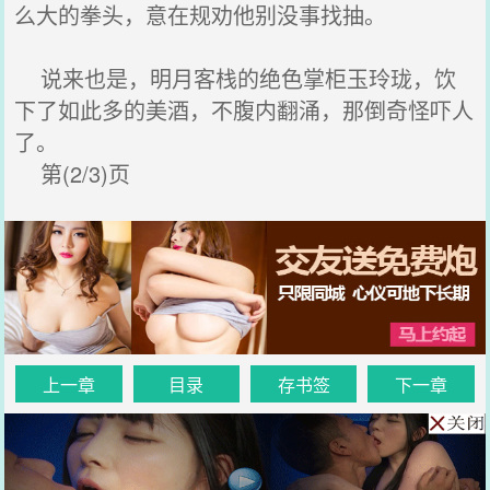
么大的拳头，意在规劝他别没事找抽。
说来也是，明月客栈的绝色掌柜玉玲珑，饮
下了如此多的美酒，不腹内翻涌，那倒奇怪吓人
了。
第(2/3)页
上一章
目录
存书签
下一章