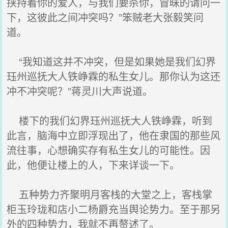
挟持着你的爱人，与我们要杀你，冒昧的请问一
下，这彼此之间冲突吗？”笨贼老大张毅笑问
道。
“我知道这并不冲突，但是如果她是我们幻界
珏州巡抚大人铁峥霖的私生女儿。那你认为这还
冲不冲突呢？”蒋灵川大声说道。
楼下的我们幻界珏州巡抚大人铁峥霖，听到
此言，脑海中立即浮现出了，他在隶国的那些风
流往事，心想确实存有私生女儿的可能性。因
此，他便让楼上的人，下来详谈一下。
五种势力齐聚明月客栈的大堂之上，客栈掌
柜玉玲珑和店小二杨爵充当舆论势力。至于那另
外的四种势力，我就不再赘述了。