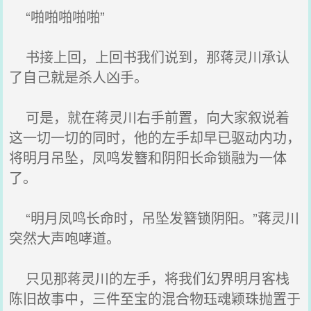
“啪啪啪啪啪”
书接上回，上回书我们说到，那蒋灵川承认
了自己就是杀人凶手。
可是，就在蒋灵川右手前置，向大家叙说着
这一切一切的同时，他的左手却早已驱动内功，
将明月吊坠，凤鸣发簪和阴阳长命锁融为一体
了。
“明月凤鸣长命时，吊坠发簪锁阴阳。”蒋灵川
突然大声咆哮道。
只见那蒋灵川的左手，将我们幻界明月客栈
陈旧故事中，三件至宝的混合物珏魂颖珠抛置于