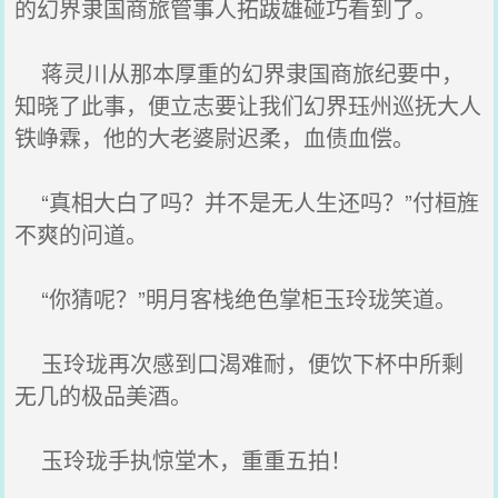
的幻界隶国商旅管事人拓跋雄碰巧看到了。
蒋灵川从那本厚重的幻界隶国商旅纪要中，
知晓了此事，便立志要让我们幻界珏州巡抚大人
铁峥霖，他的大老婆尉迟柔，血债血偿。
“真相大白了吗？并不是无人生还吗？”付桓旌
不爽的问道。
“你猜呢？”明月客栈绝色掌柜玉玲珑笑道。
玉玲珑再次感到口渴难耐，便饮下杯中所剩
无几的极品美酒。
玉玲珑手执惊堂木，重重五拍！