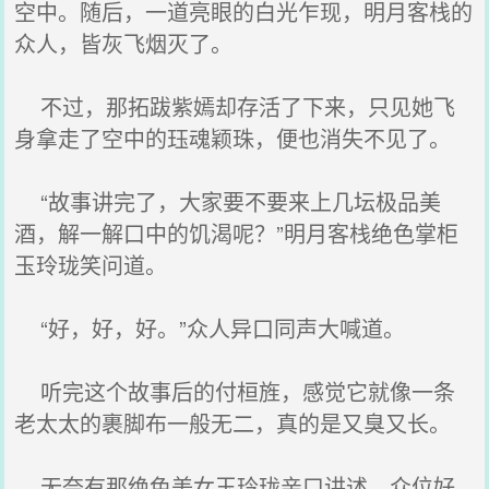
空中。随后，一道亮眼的白光乍现，明月客栈的
众人，皆灰飞烟灭了。
不过，那拓跋紫嫣却存活了下来，只见她飞
身拿走了空中的珏魂颖珠，便也消失不见了。
“故事讲完了，大家要不要来上几坛极品美
酒，解一解口中的饥渴呢？”明月客栈绝色掌柜
玉玲珑笑问道。
“好，好，好。”众人异口同声大喊道。
听完这个故事后的付桓旌，感觉它就像一条
老太太的裹脚布一般无二，真的是又臭又长。
无奈有那绝色美女玉玲珑亲口讲述，众位好