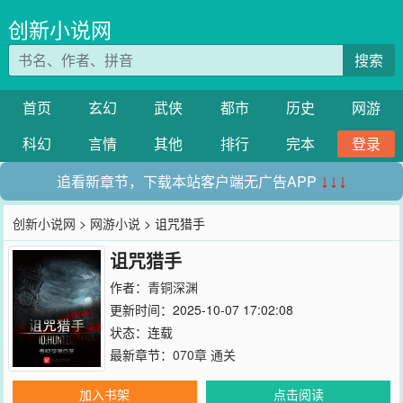
创新小说网
搜索
首页
玄幻
武侠
都市
历史
网游
科幻
言情
其他
排行
完本
登录
追看新章节，下载本站客户端无广告APP
↓↓↓
创新小说网
>
网游小说
> 诅咒猎手
诅咒猎手
作者：
青铜深渊
更新时间：2025-10-07 17:02:08
状态：连载
最新章节：
070章 通关
加入书架
点击阅读