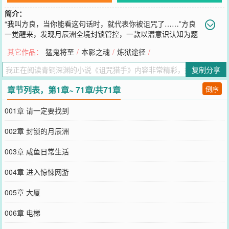
简介：
“我叫方良，当你能看这句话时，就代表你被诅咒了……”方良
一觉醒来，发现月辰洲全境封锁管控，一款以潜意识认知为题
的网游《异度真实》悄然问世。一、诅咒永远无法被清除。二、只有
其它作品：
猛鬼将至
/
本影之魂
/
炼狱途径
/
诅咒才能对抗诅咒。三、观察诅咒的规律。四、当你凝视诅咒的时
候，诅咒也在凝视你。只要在近乎无解的副本里活到通关，就能得到
复制分享
信用资源、住宅分配、工作岗位、甚至是“上岸”资格！然而一切真有
这么简单吗？一根断开的红线，一个活下去的理由，这是一个在诅咒
章节列表，第1章~ 71章/共71章
倒序
中不断寻找救赎的故事。
您要是觉得《
诅咒猎手
》还不错的话请不要忘记向您QQ群和微博微信
001章 请一定要找到
里的朋友推荐哦！
002章 封锁的月辰洲
003章 咸鱼日常生活
004章 进入惊悚网游
005章 大厦
006章 电梯