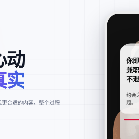
心动
你
兼
真实
不
约会
现更合适的内容。整个过程
题。