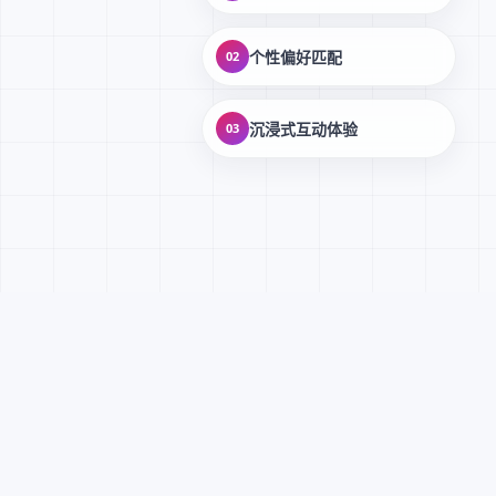
个性偏好匹配
02
沉浸式互动体验
03