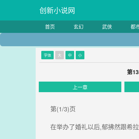
创新小说网
首页
玄幻
武侠
都
字体
大
中
小
第1
上一章
第(1/3)页
在举办了婚礼以后,郁拂然跟希拉