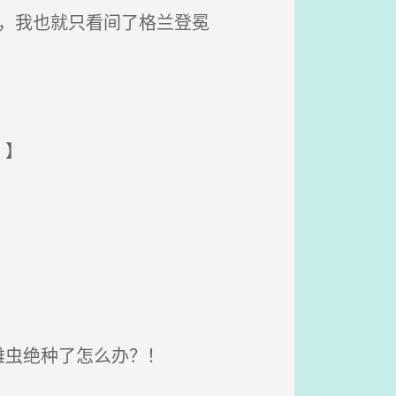
，我也就只看间了格兰登冕
！】
！
雄虫绝种了怎么办？！