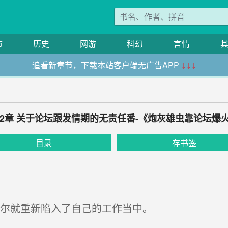
市
历史
网游
科幻
言情
追看新章节，下载本站客户端无广告APP
↓↓↓
32章 关于论坛跟发情期的无责任番-《炮灰雄虫靠论坛爆
目录
存书签
尔就重新陷入了自己的工作当中。