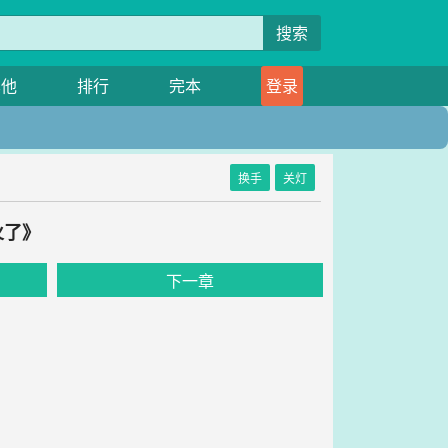
搜索
其他
排行
完本
登录
换手
关灯
火了》
下一章