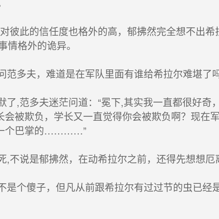
。
对彼此的信任度也格外的高，郁拂然完全想不出希拉
件事情格外的诡异。
范多夫，难道是在军队里面有谁给希拉尔难堪了
了,范多夫迷茫问道：“冕下,其实我一直都很好奇
长会被欺负，学长又一直觉得你会被欺负啊？现在
一个巴掌的…………”
,不说是郁拂然，在动希拉尔之前，还得先想想厄
是个傻子，但凡从前跟希拉尔有过过节的虫已经是