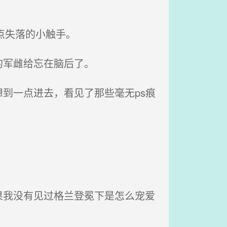
点失落的小触手。
的军雌给忘在脑后了。
到一点进去，看见了那些毫无ps痕
我没有见过格兰登冕下是怎么宠爱