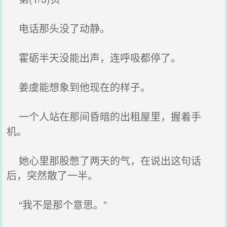
电话那头没了动静。
霍砺半天没能出声，连呼吸都停了。
姜虞能想象到他现在的样子。
一个人站在那间昏暗的出租屋里，握着手
机。
她心里那股憋了两天的气，在说出这句话
后，突然散了一半。
“我不是那个意思。”