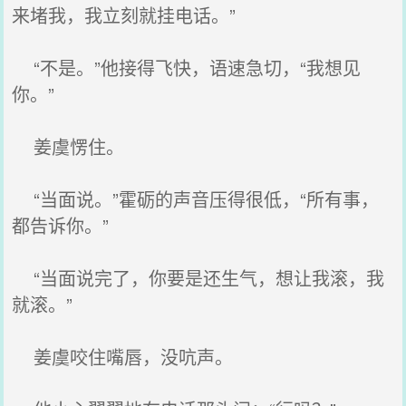
来堵我，我立刻就挂电话。”
“不是。”他接得飞快，语速急切，“我想见
你。”
姜虞愣住。
“当面说。”霍砺的声音压得很低，“所有事，
都告诉你。”
“当面说完了，你要是还生气，想让我滚，我
就滚。”
姜虞咬住嘴唇，没吭声。