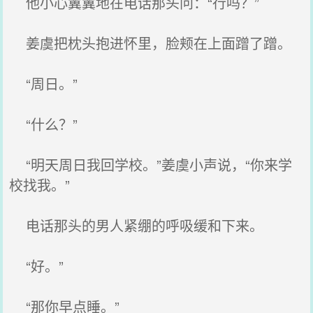
他小心翼翼地在电话那头问：“行吗？”
姜虞把枕头抱进怀里，脸颊在上面蹭了蹭。
“周日。”
“什么？”
“明天周日我回学校。”姜虞小声说，“你来学
校找我。”
电话那头的男人紧绷的呼吸缓和下来。
“好。”
“那你早点睡。”