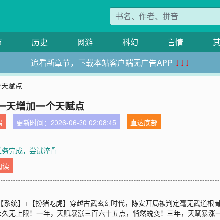
市
历史
网游
科幻
言情
追看新章节，下载本站客户端无广告APP
↓↓↓
个天赋点
一天增加一个天赋点
偶
更新时间：2026-06-30 02:08:45
直达底部
 任务完成，尝试淬骨
阅读
+【系统】+【扮猪吃虎】穿越古武玄幻时代，陈安开局被判定毫无武道根
永久无上限！一年，天赋暴涨三百六十五点，悄然蜕变！三年，天赋暴涨