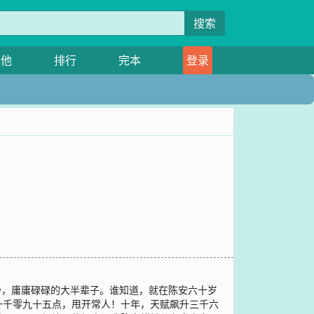
搜索
其他
排行
完本
登录
骨，庸庸碌碌的大半辈子。谁知道，就在陈安六十岁
一千零九十五点，甩开常人！十年，天赋飙升三千六