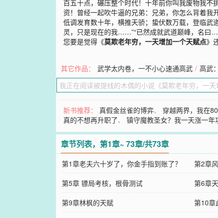
百五十点，碾压整个时代！十年前你叫我废物我不
资！曾经一起吹牛逼的兄弟：兄弟，你怎么背着我
低调发育数十年，横推天骄；蛰伏数万载，登临武
灵，只是现在的我……”“已然成就武道巅峰，名曰……
您要是觉得《
莫欺老年穷，一天增加一个天赋点
》
其它作品：
武学太内卷，一不小心速通高武
/
高武
新书推荐：
真假金丝雀的博弈
、
穿越两界，我在8
真的不想再升职了
、
镇守魔教圣女？我一天涨一年
章节列表，第1章~ 73章/共73章
第1章老夫六十岁了，你金手指到账了？
第2章
第5章 镖局考核，根骨测试
第6章
第9章林枫的天赋
第10