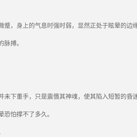
蹙，身上的气息时强时弱，显然正处于眩晕的边
的脉搏。
未下重手，只是震慑其神魂，使其陷入短暂的昏
晕恐怕撑不了多久。
。