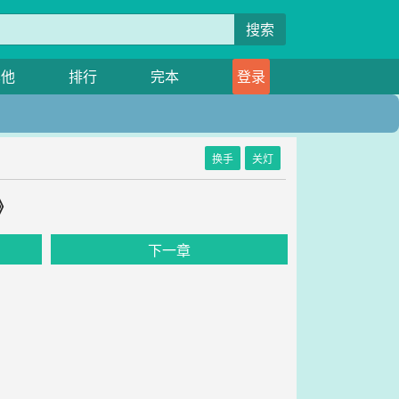
搜索
其他
排行
完本
登录
换手
关灯
》
下一章