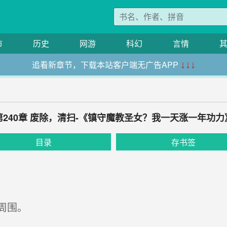
市
历史
网游
科幻
言情
追看新章节，下载本站客户端无广告APP
↓↓↓
第240章 废除，清扫-《镇守魔教圣女？我一天涨一年功力
目录
存书签
周围。