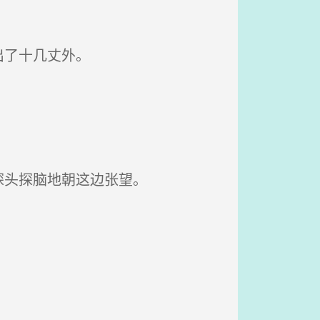
。
出了十几丈外。
探头探脑地朝这边张望。