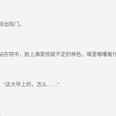
掠出院门。
在院中，脸上满是惊疑不定的神色，嘴里嘟囔着什
“这大早上的，怎么……“
。