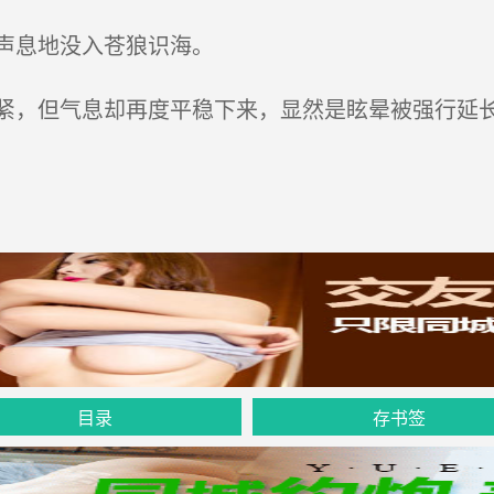
声息地没入苍狼识海。
，但气息却再度平稳下来，显然是眩晕被强行延
目录
存书签