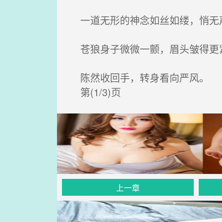
一道无形的神念如丝如缕，悄无
苍狼身子微微一颤，眉头皱得更紧
陈然收回手，转身看向严风。
第(1/3)页
上一章