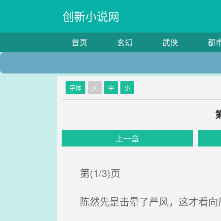
创新小说网
首页
玄幻
武侠
都
字体
大
中
小
上一章
第(1/3)页
陈然先是击晕了严风，这才看向