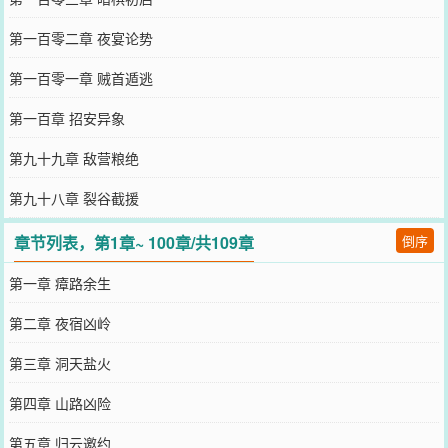
第一百零二章 夜宴论势
第一百零一章 贼首遁逃
第一百章 招安异象
第九十九章 敌营粮绝
第九十八章 裂谷截援
章节列表，第1章~ 100章/共109章
倒序
第一章 瘴路余生
第二章 夜宿凶岭
第三章 洞天盐火
第四章 山路凶险
第五章 归云邀约