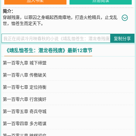
简介：
穿越残唐，以罪囚之身崛起西南瘴地，打造火枪精兵，止戈乱
世，恤苍生而定天下。
您要是觉得《
靖乱恤苍生：潜龙卷残唐
》还不错的话请不要忘记向您
QQ群和微博微信里的朋友推荐哦！
复制分享
《靖乱恤苍生：潜龙卷残唐》最新12章节
第一百零九章 城下缔盟
第一百零八章 传檄破关
第一百零七章 定位持衡
第一百零六章 行宫擒奸
第一百零五章 奇兵夺城
第一百零四章 多方晤谋
第一百零三章 暗棋初启