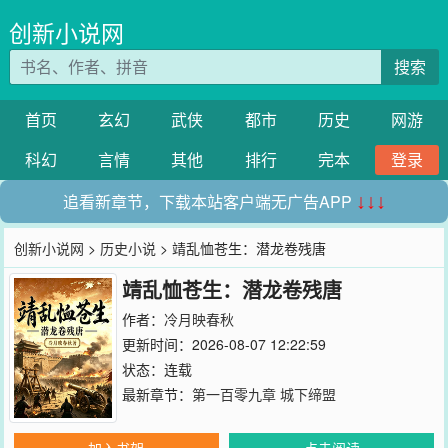
创新小说网
搜索
首页
玄幻
武侠
都市
历史
网游
科幻
言情
其他
排行
完本
登录
追看新章节，下载本站客户端无广告APP
↓↓↓
创新小说网
>
历史小说
> 靖乱恤苍生：潜龙卷残唐
靖乱恤苍生：潜龙卷残唐
作者：
冷月映春秋
更新时间：2026-08-07 12:22:59
状态：连载
最新章节：
第一百零九章 城下缔盟
加入书架
点击阅读