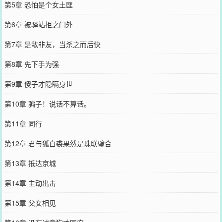
第5章 恐怕是个女土匪
第6章 被驿站拒之门外
第7章 是敌非友，当杀之而后快
第8章 先下手为强
第9章 傻子才隐瞒身世
第10章 骗子！说话不算话。
第11章 同行
第12章 君与狐白裘果然是珠联璧合
第13章 抵达京城
第14章 主动出击
第15章 父女相见