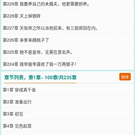
第229章 我要养自己的未婚夫，他更需要娇养。
第228章 天上掉银砖
第227章 天佑帝之所以派他前来，有三层原因在内。
第226章 亲爹来摘桃子了
第225章 她不是皇帝，无需在意名声。
第224章 我举报李晟收了我一万两银子！
章节列表，第1章~ 100章/共235章
倒序
第1章 穿成真千金
第2章 准备出行
第3章 初见
第4章 见色起意