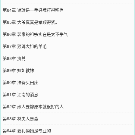
第84章 谢瑜是一手好牌打得稀烂
第85章 大爷真真是孝顺得紧。
第86章 裴家的祖宗实在是太不争气
第87章 狠薅大姐的羊毛
第88章 挤兑
第89章 姐姐教妹
第90章 准备买田庄
第91章 江南的消息
第92章 嫁人要嫁原本就很好的人
第93章 林夫人暴毙
第94章 要礼物她是专业的