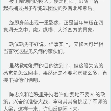
被王晴询问的两人，便是前阵子跟随王洛一
起抓捕过拐子帮犯罪团伙的罗晋北和熊岳。
旋即身前出现一重影像，正是当年朱珏在四
象洞天之中，魔刀纵横，大杀四方的景象。
孰优孰劣不好说，但事实上，艾修因可是相
当喜欢这些见风倒的家伙们。
虽然教唆犯罪的目的达到了，但这股失落的
感觉是怎么回事，果然还是不要考虑那么多，直
接干掉他们俩吧。
陈忠义和岂秩里秉持着许仙‘要地不要人’的政
策，兴奋的准备大战，拿可其其鲁挑起了军师的
大梁，这样一来，许仙反倒闲下来。