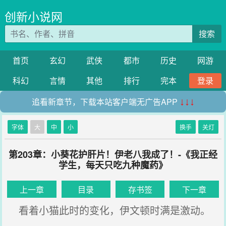
创新小说网
搜索
首页
玄幻
武侠
都市
历史
网游
科幻
言情
其他
排行
完本
登录
追看新章节，下载本站客户端无广告APP
↓↓↓
字体
大
中
小
换手
关灯
第203章：小葵花护肝片！伊老八我成了！-《我正经
学生，每天只吃九种魔药》
上一章
目录
存书签
下一章
看着小猫此时的变化，伊文顿时满是激动。