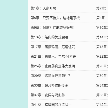
第1章：天崩开局
第2章
第5章：只要不抬头，遍地是茅楼
第6章
第9章：锻炼？扛麻袋多好啊！
第10
第13章：经典的美式霸凌
第14
第17章：痛揍玛丽，厄运诅咒
第18
第21章：猎魔人，希尔·阿道夫
第22
第25章：止疼药真是伟大发明
第26
第29章：这是血还是药！？
第30
第33章：超凡特性的传承
第34
第37章：变异与渴血兽
第38
第41章：猎魔圈的八睾战士
第42