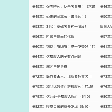
第45章：强吻喂药，反杀吸血鬼！（求追
第46
读）
第49章：恐怖的资本家（求追读！）
第50
第53章：31%！基础吸血种一阶段！
感谢大
第56章：阶级与体面的代价
第57
第60章：铜疫：嗨嗨嗨！终于吃顿好了的
第61
第64章：这猎魔人脑子有点问题
可能
第65
第68章：解咒与护身符
第69
第72章：既然要杀人，那就要巧立名目
第73
第75章：和我比数值？雄狮魔药！启动！
第76章
（2/10）
第79章：这tm还是猎魔人吗？（6/10）
第80
第82章：嗅觉灵敏的意外发现（9/10）
（7/10
第83