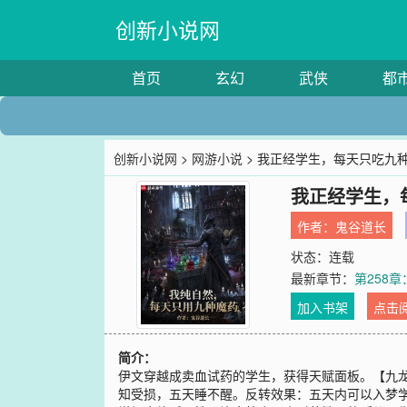
创新小说网
首页
玄幻
武侠
都
创新小说网
>
网游小说
> 我正经学生，每天只吃九
我正经学生，
作者：
鬼谷道长
状态：连载
最新章节：
第258
加入书架
点击
简介：
伊文穿越成卖血试药的学生，获得天赋面板。【九
知受损，五天睡不醒。反转效果：五天内可以入梦学