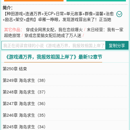
简介：
【种田游戏+连通万界+无CP+日常+单元故事+群像+温馨+治愈
+励志+架空+虚构】卓雁一睁眼，发现游戏冒出来了！正当她
以为看到的是幻觉，一个不小心就被绊倒，还摸到了游戏里的种植
其它作品：
穿成全网黑女配，我在恋综爆火
/
末日经营：我有一家
土！卓雁惊讶之余，电子屏出现了，并且要求她将高级种植土放置在
超绝旅馆
/
穿成恋爱脑女配后她成了万人迷
/
正确的位置上。什么是正确的位置？卓雁摸了摸下巴，想到了自家刚
租下来没多久的山地，吭吭哧哧地带着游戏道具进山开荒！等她布置
复制分享
完一切后，新任务发布了！卓雁大手一挥，不就是种种地嘛？简单得
很！可谁来告诉她，为什么种完田后还要负责销售？销售就算了，为
《游戏通万界，我报效祖国上岸了》最新12章节
什么是进入不同的世界？好吧，卓雁认命了，老老实实做任务，一个
不小心带了不少黑科技、稀有能源、高产种子回来。卓雁左思右想，
第250章 结束
决定全部上交祖国妈妈！从此，卓雁被国家全力护航，成为国家宝
藏。而卓雁也能安心种田开荒、勘探矿藏、建设域外基地，不断带回
第249章 海岛求生（38）
稀缺资源与黑科技。卓雁背靠祖国，一路稳扎稳打，用万界收获报效
祖国，助力文明飞升，凭实力光荣上岸！
第248章 海岛求生（37）
您要是觉得《
游戏通万界，我报效祖国上岸了
》还不错的话请不要忘
记向您QQ群和微博微信里的朋友推荐哦！
第247章 海岛求生（36）
第246章 海岛求生（35）
第245章 海岛求生（34）