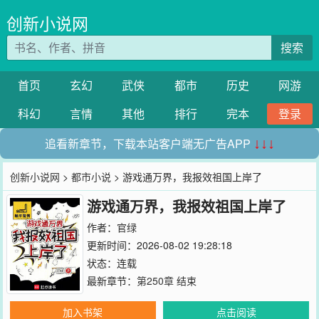
创新小说网
搜索
首页
玄幻
武侠
都市
历史
网游
科幻
言情
其他
排行
完本
登录
追看新章节，下载本站客户端无广告APP
↓↓↓
创新小说网
>
都市小说
> 游戏通万界，我报效祖国上岸了
游戏通万界，我报效祖国上岸了
作者：
官绿
更新时间：2026-08-02 19:28:18
状态：连载
最新章节：
第250章 结束
加入书架
点击阅读