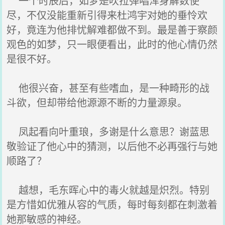
一个时辰后，如梦是吹拉弹唱浑身解数使
尽，不仅没能重新引得来杜鸿宇对她的垂怜欢
好，竟连为他排忧解难都做不到。最是善于察颜
观色的如梦，只一眼便看出，此时的他心情仍然
是很不好。
他很兴奋，甚至有些嗜血，是一种畸形的战
斗欲，但却带给他源源不断的力量源泉。
凤起看向叶重琅，多谢是什么意思？谢蓝思
敬验证了他心中的猜测，以后他不必再强行与她
顺路了？
越想，毛东晖心中的毒火就越是炽烈。特别
是方惜如优雅从容的气质，每时每刻都在刺激着
她那敏感的神经。