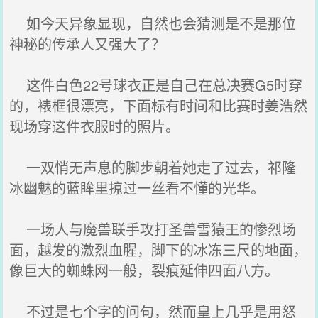
如今天异象显现，自然也会猜测是不是那位
神秘的传承人又强大了？
这件白色22号球衣正是自己在总决赛G5时穿
的，裱框很漂亮，下面标有时间和比赛时姜浩然
现场穿这件衣服时的照片。
一双悄无声息的脚步朝着她走了过去，祁隆
冰幽魅的蓝眸里掠过一丝看不懂的光华。
一场人与魔兽联手攻打圣兽雪猿王的惨烈场
面，越发的激烈血腥，脚下的冰冻三尺的地面，
像巨大的蜘蛛网一般，裂痕延伸四面八方。
不过是七个字的问句，然而皇上几乎是用怒