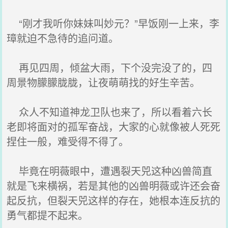
“刚才我听你妹妹叫妙元？”早饭刚一上来，李
璋就迫不急待的追问道。
再见四周，倾盆大雨，下个没完没了的，四
周景物朦朦胧胧，让夜萌萌找的好生辛苦。
众人不知道神龙卫队也来了，所以看着六长
老即将面对的孤军奋战，大家的心就像被人死死
捏住一般，难受得不得了。
毕竟在明薇眼中，遭遇裂天兕这种凶兽简直
就是飞来横祸，若是其他的凶兽明薇或许还会奋
起反抗，但裂天兕这样的存在，她根本连反抗的
勇气都提不起来。