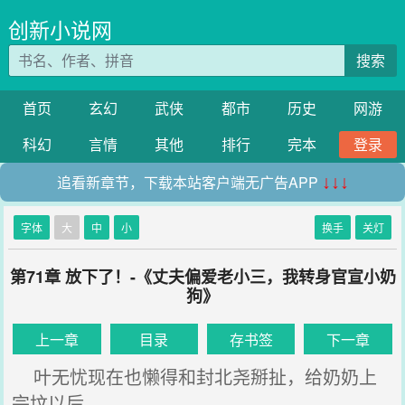
创新小说网
搜索
首页
玄幻
武侠
都市
历史
网游
科幻
言情
其他
排行
完本
登录
追看新章节，下载本站客户端无广告APP
↓↓↓
字体
大
中
小
换手
关灯
第71章 放下了！-《丈夫偏爱老小三，我转身官宣小奶
狗》
上一章
目录
存书签
下一章
叶无忧现在也懒得和封北尧掰扯，给奶奶上
完坟以后。