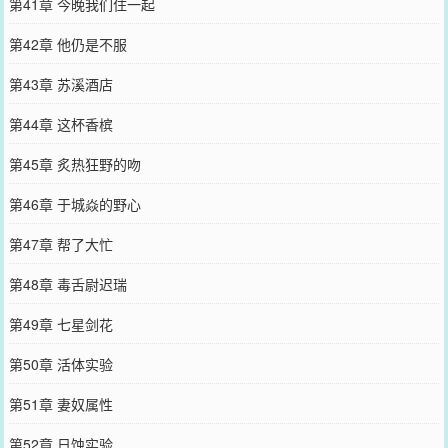
第41章 今晚我们住一起
第42章 他仍是不服
第43章 苏溪酒店
第44章 这杯香槟
第45章 炙热狂野的吻
第46章 于城焱的野心
第47章 帮了大忙
第48章 毒舌尉迟瑞
第49章 七星剑花
第50章 活体实验
第51章 妻奴属性
第52章 日蚀实验