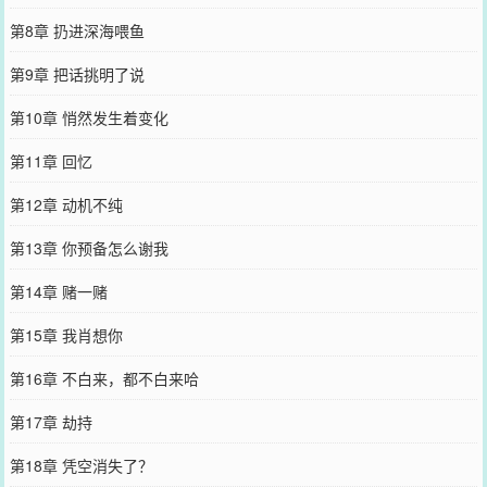
第8章 扔进深海喂鱼
第9章 把话挑明了说
第10章 悄然发生着变化
第11章 回忆
第12章 动机不纯
第13章 你预备怎么谢我
第14章 赌一赌
第15章 我肖想你
第16章 不白来，都不白来哈
第17章 劫持
第18章 凭空消失了？