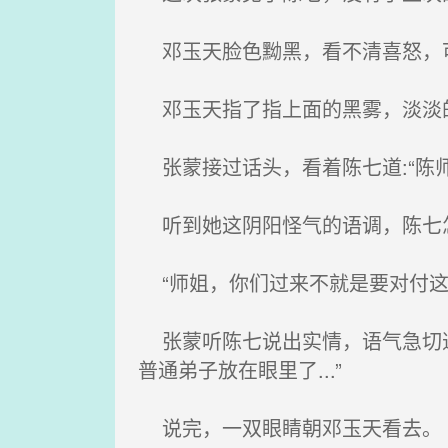
邓玉天脸色黝黑，看不清喜怒，
邓玉天指了指上面的黑雾，淡淡的道
张蒙接过话头，看着陈七道:“陈
听到她这阴阳怪气的语调，陈七怎
“师姐，你们过来不就是要对付这团
张蒙听陈七说出实情，语气急切道:
普通弟子放在眼里了...”
说完，一双眼睛朝邓玉天看去。