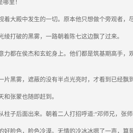
是哪里！
着大殿中发生的一切。原本他只想做个旁观者，
绫打破的黑雾，一路朝着陈七这边飘了过来。
力都在侯杰和玄蛇身上。他们都是筑基期高手，观
片黑雾，遮蔽的没有半点光亮时，才看到已经飘
天和张蒙也随即赶到。
柱子后面出来。朝着二人打招呼道:“邓师兄，张师
好脸色，脸色冷漠。无情的冷冰冰嗯了一声，算