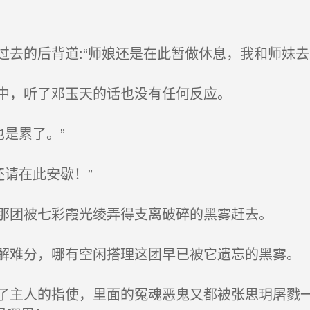
去的后背道:“师娘还是在此暂做休息，我和师妹去
中，听了邓玉天的话也没有任何反应。
是累了。”
请在此安歇！”
那团被七彩霞光绫弄得支离破碎的黑雾赶去。
难分，哪有空闲搭理这团早已被它遗忘的黑雾。
主人的指使，里面的冤魂恶鬼又都被张思玥屠戮一