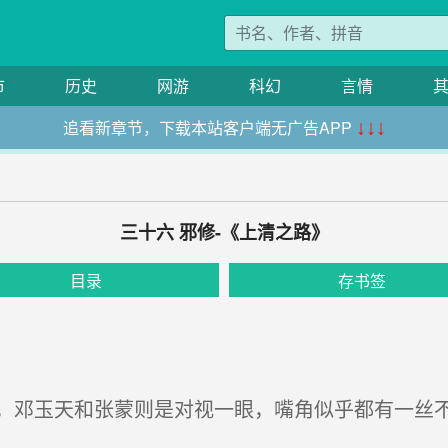
市
历史
网游
科幻
言情
追看新章节，下载本站客户端无广告APP
↓↓↓
三十六 邪修-《上清之路》
目录
存书签
邓玉天和张蒙则是对视一眼，嘴角似乎都有一丝