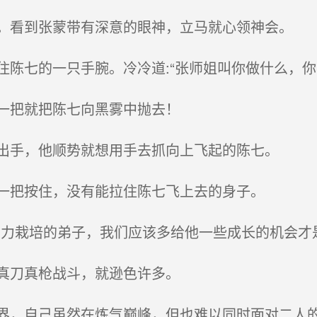
看到张蒙带有深意的眼神，立马就心领神会。
陈七的一只手腕。冷冷道:“张师姐叫你做什么，你
一把就把陈七向黑雾中抛去！
出手，他顺势就想用手去抓向上飞起的陈七。
一把按住，没有能拉住陈七飞上去的身子。
栽培的弟子，我们应该多给他一些成长的机会才是.
真刀真枪战斗，就逊色许多。
，自己虽然在炼气巅峰，但也难以同时面对二人