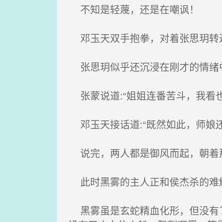
不知是轻蔑，还是在嘲讽！
邓玉天双手抱拳，对着张思玥转过
张思玥似乎还沉浸在刚才的情绪
张蒙说道:“姐姐连番苦斗，我看也
邓玉天接话道:“既然如此，师娘还
说完，两人都是御风而起，朝着
此时黑雾的主人正和侯杰杀的难解
黑雾虽是玄蛇精血化形，但没有了