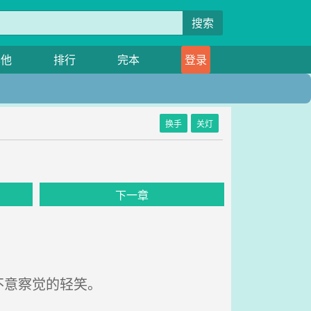
搜索
其他
排行
完本
登录
换手
关灯
下一章
不意察觉的轻笑。