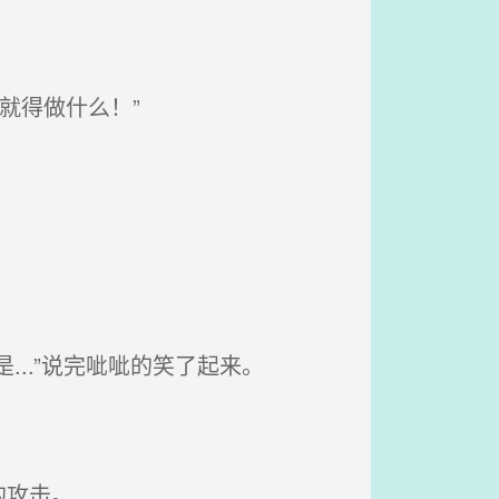
就得做什么！”
..”说完呲呲的笑了起来。
的攻击。