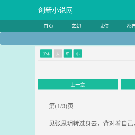
创新小说网
首页
玄幻
武侠
都
字体
大
中
小
上一章
第(1/3)页
见张思玥转过身去，背对着自己，