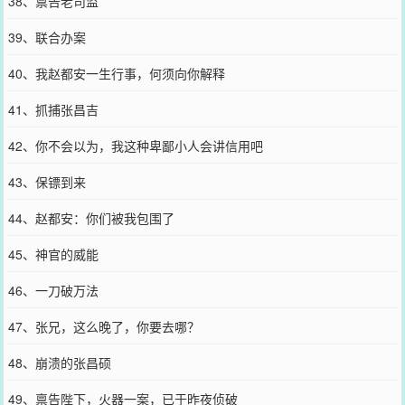
38、禀告老司监
39、联合办案
40、我赵都安一生行事，何须向你解释
41、抓捕张昌吉
42、你不会以为，我这种卑鄙小人会讲信用吧
43、保镖到来
44、赵都安：你们被我包围了
45、神官的威能
46、一刀破万法
47、张兄，这么晚了，你要去哪？
48、崩溃的张昌硕
49、禀告陛下，火器一案，已于昨夜侦破