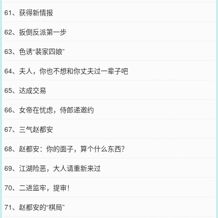
61、获得新情报
62、扳倒反派第一步
63、色诱“裴家四娘”
64、夫人，你也不想和你丈夫过一辈子吧
65、达成交易
66、女帝在忧虑，侍郎递邀约
67、三气赵都安
68、赵都安：你的面子，算个什么东西？
69、江湖险恶，大人请重新来过
70、二进监牢，提审！
71、赵都安的“棋局”