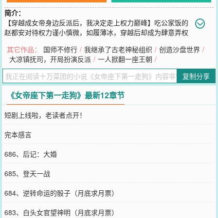
简介：
【穿越成女帝身边反派后，我决定走上权力巅峰】吃公家饭的
赵都安对待权力谨小慎微，如履薄冰，穿越后却成为肆意弄权
的女帝座下小白脸。来不及欣喜，就因放走国贼，面临杀身之祸。走
其它作品：
国师不修行
/
我继承了古老神秘组织
/
创造沙盘世界
/
投无路之下，本想吹枕边风，向女帝求情，却发现自己这个“面首”是
大凉镇抚司，开局扮演反派
/
一人掀翻一座王朝
/
假的。更糟的是，因声名狼藉，满朝文武都要弹劾他；江湖正义之士
欲铲除他而后快；武夫、佛道术士皆以他为耻。赵都安人麻了。既然
复制分享
都想让他死，为了死中求活，他也就只好不做人了……洗白上岸，从
出卖同僚开始。自此，大虞王朝多了个女帝座下第一走狗。多年以
《女帝座下第一走狗》最新12章节
后，大雪满京城。城楼上，大虞女帝徐贞观轻轻叹了口气：“说好的假
装道侣，怎么成真了呢……”标签：低玄、剧情流
短剧上线啦，老读者点开！
您要是觉得《
女帝座下第一走狗
》还不错的话请不要忘记向您QQ群和
微博微信里的朋友推荐哦！
完本感言
686、后记：大婚
685、登天一战
684、逆转命运的骰子（月底求月票）
683、白头女官望神明（月底求月票）