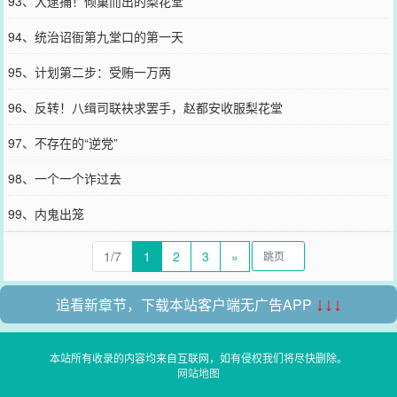
93、大逮捕！倾巢而出的梨花堂
94、统治诏衙第九堂口的第一天
95、计划第二步：受贿一万两
96、反转！八缉司联袂求罢手，赵都安收服梨花堂
97、不存在的“逆党”
98、一个一个诈过去
99、内鬼出笼
1/7
1
2
3
»
追看新章节，下载本站客户端无广告APP
↓↓↓
本站所有收录的内容均来自互联网，如有侵权我们将尽快删除。
网站地图