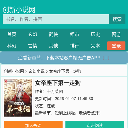
创新小说网
搜索
首页
玄幻
武侠
都市
历史
网游
科幻
言情
其他
排行
完本
登录
追看新章节，下载本站客户端无广告APP
↓↓↓
创新小说网
>
玄幻小说
> 女帝座下第一走狗
女帝座下第一走狗
作者：
十万菜团
更新时间：2026-01-07 11:49:30
状态：连载
最新章节：
短剧上线啦，老读者点开！
加入书架
点击阅读