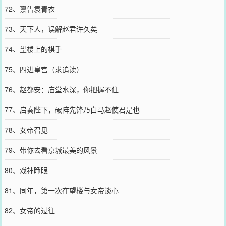
72、禀告袁青衣
73、天下人，误解赵君许久矣
74、望楼上的棋手
75、四进皇宫（求追读）
76、赵都安：庙堂水深，你把握不住
77、启奏陛下，破阵先锋乃白马赵使君是也
78、女帝召见
79、带你去看京城最美的风景
80、戏神睁眼
81、同年，第一次在望楼与女帝谈心
82、女帝的过往